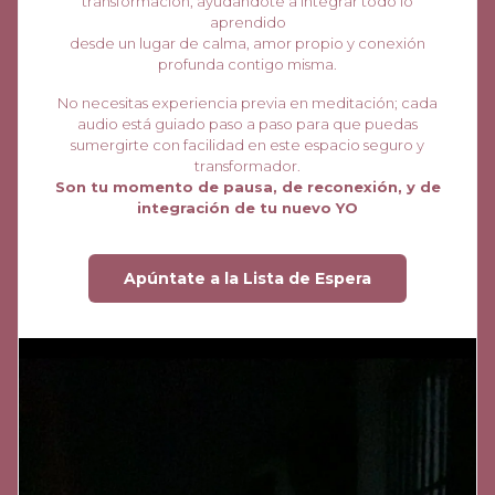
transformación, ayudándote a integrar todo lo
aprendido
desde un lugar de calma, amor propio y conexión
profunda contigo misma.
No necesitas experiencia previa en meditación; cada
audio está guiado paso a paso para que puedas
sumergirte con facilidad en este espacio seguro y
transformador.
Son tu momento de pausa, de reconexión, y de
integración de tu nuevo YO
Apúntate a la Lista de Espera