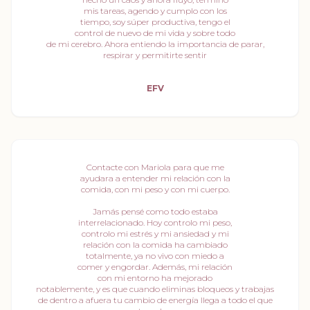
mis tareas, agendo y cumplo con los
tiempo, soy súper productiva, tengo el
control de nuevo de mi vida y sobre todo
de mi cerebro. Ahora entiendo la importancia de parar,
respirar y permitirte sentir
EFV
Contacte con Mariola para que me
ayudara a entender mi relación con la
comida, con mi peso y con mi cuerpo.
Jamás pensé como todo estaba
interrelacionado. Hoy controlo mi peso,
controlo mi estrés y mi ansiedad y mi
relación con la comida ha cambiado
totalmente, ya no vivo con miedo a
comer y engordar. Además, mi relación
con mi entorno ha mejorado
notablemente, y es que cuando eliminas bloqueos y trabajas
de dentro a afuera tu cambio de energía llega a todo el que