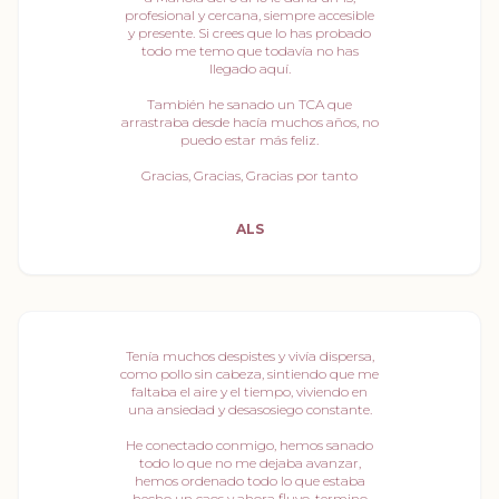
profesional y cercana, siempre accesible
y presente. Si crees que lo has probado
todo me temo que todavía no has
llegado aquí.
También he sanado un TCA que
arrastraba desde hacía muchos años, no
puedo estar más feliz.
Gracias, Gracias, Gracias por tanto
ALS
Tenía muchos despistes y vivía dispersa,
como pollo sin cabeza, sintiendo que me
faltaba el aire y el tiempo, viviendo en
una ansiedad y desasosiego constante.
He conectado conmigo, hemos sanado
todo lo que no me dejaba avanzar,
hemos ordenado todo lo que estaba
hecho un caos y ahora fluyo, termino