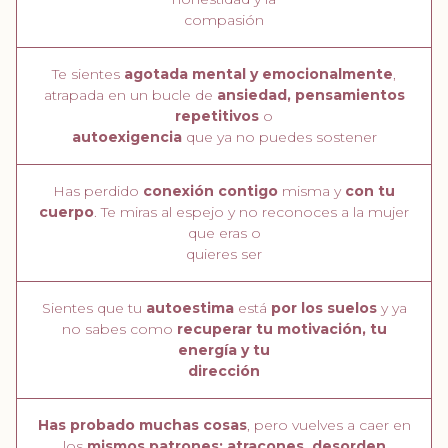
compasión
Te sientes
agotada mental y emocionalmente
,
atrapada en un bucle de
ansiedad, pensamientos
repetitivos
o
autoexigencia
que ya no puedes sostener
Has perdido
conexión contigo
misma y
con tu
cuerpo
. Te miras al espejo y no reconoces a la mujer
que eras o
quieres ser
Sientes que tu
autoestima
está
por los suelos
y ya
no sabes como
recuperar tu motivación, tu
energía y tu
dirección
Has probado muchas cosas
, pero vuelves a caer en
los
mismos patrones: atracones, desorden