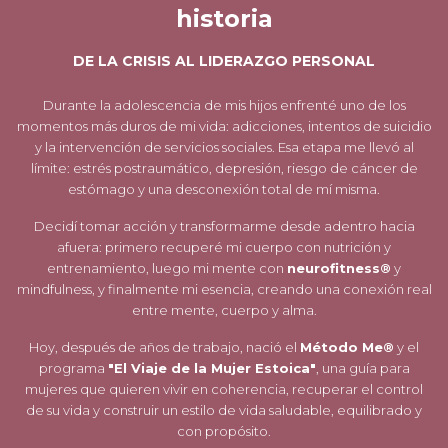
historia
DE LA CRISIS AL LIDERAZGO PERSONAL
Durante la adolescencia de mis hijos enfrenté uno de los
momentos
más duros de mi vida: adicciones, intentos de suicidio
y la
intervención de servicios sociales. Esa etapa me llevó al
límite: estrés
postraumático, depresión, riesgo de cáncer de
estómago y una
desconexión total de mí misma.
Decidí tomar acción y transformarme desde adentro hacia
afuera:
primero recuperé mi cuerpo con nutrición y
entrenamiento, luego
mi mente con
neurofitness®
y
mindfulness, y finalmente mi
esencia, creando una conexión real
entre mente, cuerpo y alma.
Hoy, después de años de trabajo, nació el
Método Me®
y el
programa
"El Viaje de la Mujer Estoica"
, una guía para
mujeres que
quieren vivir en coherencia, recuperar el control
de su vida y
construir un estilo de vida saludable, equilibrado y
con propósito.