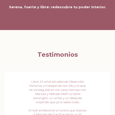
Serena, fuerte y libre: redescubre tu poder interior.
Testimonios
Llevo 24 años estudiando Desarrollo
Personal y trabajando con ello y lo que
he conseguido en tan poco tiempo con
Mariola y Método Me® no tiene
parangón, un antes y un después
creyendo que ya lo sabía todo.
A nivel profesional si tuviera que evaluar
a Mariola del 0 al 10 le daría un 15,